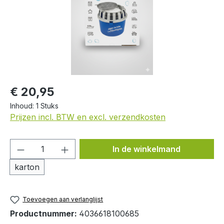
Normale prijs:
€ 20,95
Inhoud:
1 Stuks
Prijzen incl. BTW en excl. verzendkosten
Producthoeveelheid: Voer de gewenste h
In de winkelmand
karton
Toevoegen aan verlanglijst
Productnummer:
4036618100685