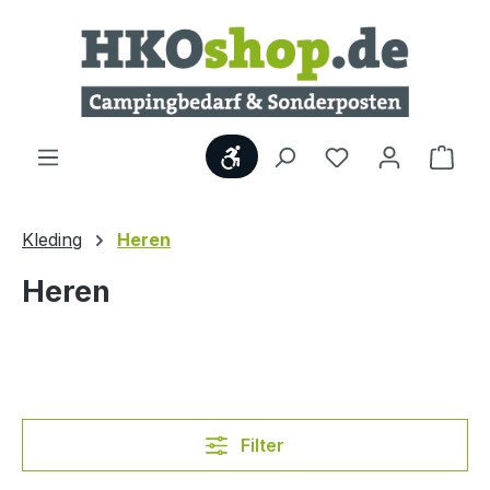
Ga naar de hoofdinhoud
Show toolbar
Wink
Kleding
Heren
Heren
Filter