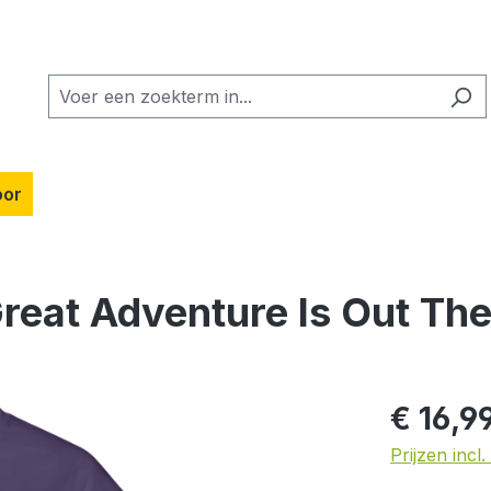
oor
reat Adventure Is Out The
Normale prij
€ 16,9
Prijzen inc