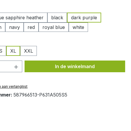
ue sapphire heather
black
dark purple
n
navy
red
royal blue
white
S
XL
XXL
hoeveelheid: Voer de gewenste hoeveelh
In de winkelmand
aan verlanglijst
mmer:
587966513-P631A505S5