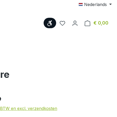
Nederlands
Show toolbar
€ 0,00
Wink
re
s:
9
l. BTW en excl. verzendkosten