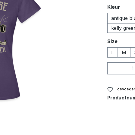
Selecteer
Kleur
antique bl
kelly gree
Selecteer
Size
L
M
Product
Toevoegen 
Productnu