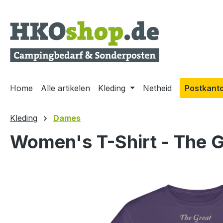
 naar de hoofdinhoud
Ga naar de zoekopdracht
Ga naar de hoofdnavigatie
Home
Alle artikelen
Kleding
Netheid
Postkant
Kleding
Dames
Women's T-Shirt - The G
Afbeeldingengalerij overslaan